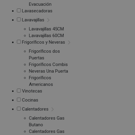
Evacuación
Lavasecadoras
Lavavajillas
Lavavajillas 45CM
Lavavajillas 60CM
Frigoríficos y Neveras
Frigoríficos dos
Puertas
Frigoríficos Combis
Neveras Una Puerta
Frigoríficos
Americanos
Vinotecas
Cocinas
Calentadores
Calentadores Gas
Butano
Calentadores Gas