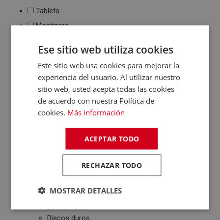
Tablets
Monitores
Ebook
Ese sitio web utiliza cookies
Impresión
Este sitio web usa cookies para mejorar la
Impresoras de tinta
experiencia del usuario. Al utilizar nuestro
y láser
sitio web, usted acepta todas las cookies
Multifunción
de acuerdo con nuestra Política de
Cartuchos de tinta y
cookies.
Más información
toner
Periféricos
ACEPTAR TODO
Ratones
Teclados
WebCams y
RECHAZAR TODO
Micrófonos
Almacenamiento
MOSTRAR DETALLES
Pendrive y Tarjetas
de Memoria
Discos duros