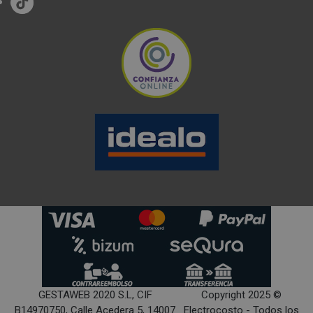
GESTAWEB 2020 S.L, CIF
Copyright 2025 ©
B14970750, Calle Acedera 5, 14007
Electrocosto - Todos los