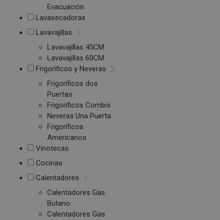
Evacuación
Lavasecadoras
Lavavajillas
Lavavajillas 45CM
Lavavajillas 60CM
Frigoríficos y Neveras
Frigoríficos dos
Puertas
Frigoríficos Combis
Neveras Una Puerta
Frigoríficos
Americanos
Vinotecas
Cocinas
Calentadores
Calentadores Gas
Butano
Calentadores Gas