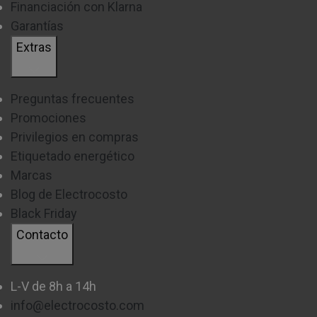
Financiación con Klarna
Garantías
Extras
Preguntas frecuentes
Promociones
Privilegios en compras
Etiquetado energético
Marcas
Blog de Electrocosto
Black Friday
Contacto
L-V de 8h a 14h
info@electrocosto.com