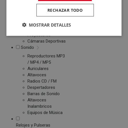
Patinetes Eléctricos
RECHAZAR TODO
Fotografía y Vídeo
Cámaras Reflex
MOSTRAR DETALLES
Cámaras Digitales
Proyectores
Cámaras Deportivas
Sonido
Reproductores MP3
/ MP4 / MP5
Auriculares
Altavoces
Radios CD / FM
Despertadores
Barras de Sonido
Altavoces
Inalambricos
Equipos de Música
Relojes y Pulseras