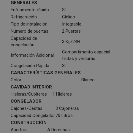
GENERALES
Enfriamiento rápido
Sí
Refrigeración
Cíclico
Tipo de instalación
Integrable
Número de puertas
2 Puertas
Capacidad de
3 Kg/24H
congelación
Compartimento especial
Información Adicional
frutas y verduras
Congelación Rápida
Sí
CARACTERÍSTICAS GENERALES
Color
Blanco
CAVIDAD INTERIOR
Hieleras/Cubiteras
1 Hieleras
CONGELADOR
Cajones/Cestas
3 Cajoneras
Capacidad Congelador
70 Litros
CONSTRUCCIÓN
Apertura
A Derechas