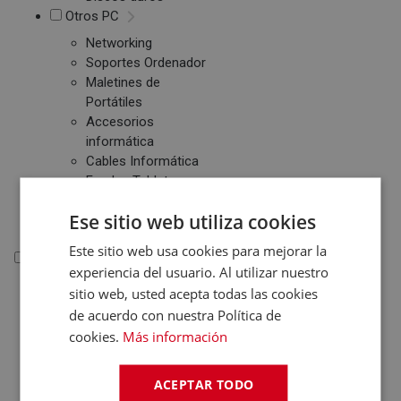
Otros PC
Networking
Soportes Ordenador
Maletines de
Portátiles
Accesorios
informática
Cables Informática
Fundas Tablets
Cargadores /
Ese sitio web utiliza cookies
Baterías
Este sitio web usa cookies para mejorar la
Electrónica
experiencia del usuario. Al utilizar nuestro
sitio web, usted acepta todas las cookies
Electrónica
de acuerdo con nuestra Política de
Accesorios Electrónica
cookies.
Más información
Domótica
Consolas
ACEPTAR TODO
Juegos de Consolas