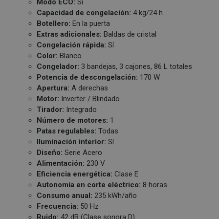
Modo ECO:
Sí
Capacidad de congelación:
4 kg/24 h
Botellero:
En la puerta
Extras adicionales:
Baldas de cristal
Congelación rápida:
Sí
Color:
Blanco
Congelador:
3 bandejas, 3 cajones, 86 L totales
Potencia de descongelación:
170 W
Apertura:
A derechas
Motor:
Inverter / Blindado
Tirador:
Integrado
Número de motores:
1
Patas regulables:
Todas
Iluminación interior:
Sí
Diseño:
Serie Acero
Alimentación:
230 V
Eficiencia energética:
Clase E
Autonomía en corte eléctrico:
8 horas
Consumo anual:
235 kWh/año
Frecuencia:
50 Hz
Ruido:
42 dB (Clase sonora D)