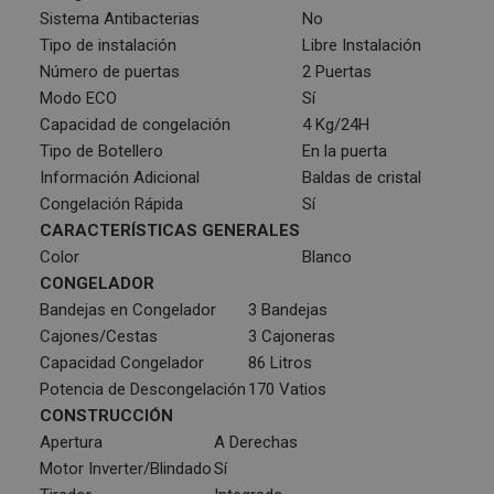
Sistema Antibacterias
No
Tipo de instalación
Libre Instalación
Número de puertas
2 Puertas
Modo ECO
Sí
Capacidad de congelación
4 Kg/24H
Tipo de Botellero
En la puerta
Información Adicional
Baldas de cristal
Congelación Rápida
Sí
CARACTERÍSTICAS GENERALES
Color
Blanco
CONGELADOR
Bandejas en Congelador
3 Bandejas
Cajones/Cestas
3 Cajoneras
Capacidad Congelador
86 Litros
Potencia de Descongelación
170 Vatios
CONSTRUCCIÓN
Apertura
A Derechas
Motor Inverter/Blindado
Sí