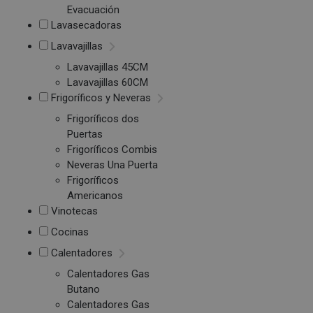
Evacuación
Lavasecadoras
Lavavajillas
Lavavajillas 45CM
Lavavajillas 60CM
Frigoríficos y Neveras
Frigoríficos dos
Puertas
Frigoríficos Combis
Neveras Una Puerta
Frigoríficos
Americanos
Vinotecas
Cocinas
Calentadores
Calentadores Gas
Butano
Calentadores Gas