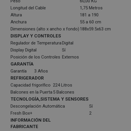
Peso
60,00 KG
Longitud del Cable
1,75 Metros
Altura
181 a 190
Anchura
55 a 60 cm
Dimensiones (alto x ancho x fondo)
188x59.5x63 cm
DISPLAY Y CONTROLES
Regulador de Temperatura
Digital
Display Digital
Sí
Posición de los Controles
Externos
GARANTÍA
Garantía
3 Años
REFRIGERADOR
Capacidad frigorífico
224 Litros
Balcones en la Puerta
5 Balcones
TECNOLOGÍA,SISTEMA Y SENSORES
Descongelación Automática
Sí
Fresh Box+
2
INFORMACIÓN DEL
FABRICANTE