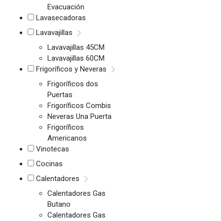
Evacuación
Lavasecadoras
Lavavajillas
Lavavajillas 45CM
Lavavajillas 60CM
Frigoríficos y Neveras
Frigoríficos dos
Puertas
Frigoríficos Combis
Neveras Una Puerta
Frigoríficos
Americanos
Vinotecas
Cocinas
Calentadores
Calentadores Gas
Butano
Calentadores Gas