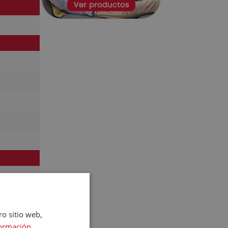
ro sitio web,
ormación