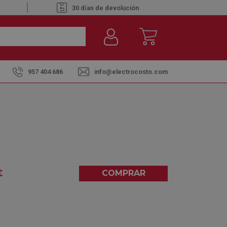
30 días de devolución
957 404 686
info@electrocosto.com
60 INOX - HORNO
0L
€
COMPRAR
5,00
(4)
entre el
martes 11
y el
jueves 13