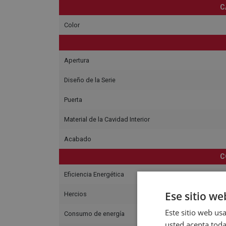
C
Color
Apertura
Diseño de la Serie
Puerta
Material de la Cavidad Interior
Acabado
C
Eficiencia Energética
Ese sitio we
Hercios
Este sitio web usa
Consumo de energía
usted acepta toda