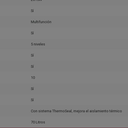
Sí
Multifunción
Sí
5 niveles
Sí
Sí
10
Sí
Sí
Con sistema ThermoSeal, mejora el aislamiento térmico
70 Litros