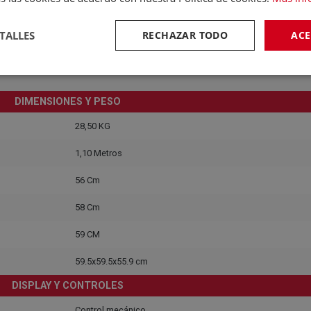
N / CE / CCA / CB
TALLES
RECHAZAR TODO
ACE
230,00 V
Forzado
1 kwh
DIMENSIONES Y PESO
28,50 KG
1,10 Metros
56 Cm
58 Cm
59 CM
59.5x59.5x55.9 cm
DISPLAY Y CONTROLES
Control mecánico