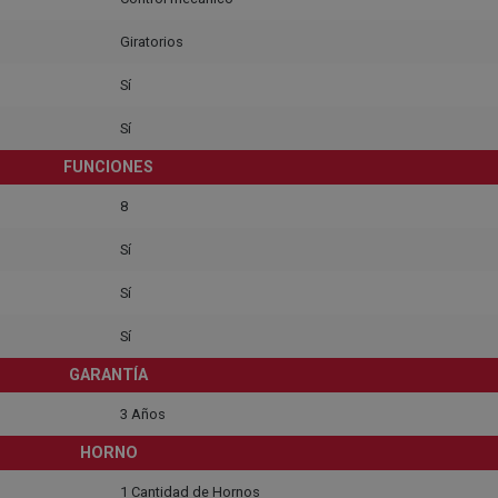
Giratorios
Sí
Sí
FUNCIONES
8
Sí
Sí
Sí
GARANTÍA
3 Años
HORNO
1 Cantidad de Hornos