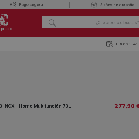
Pago seguro
3 años de garantía
 precio
L-V 8h - 14h
ifunción
TEKA NEO HSB 6360 INOX - Horno Multifunción 70L
TEKA NEO HSB 63
MULTIFUNCIÓN 7
€
277
,90
277
,90
 INOX - Horno Multifunción 70L
IVA INCLUIDO
REF.:
477803401
DISPONIBLE
Recíbelo 