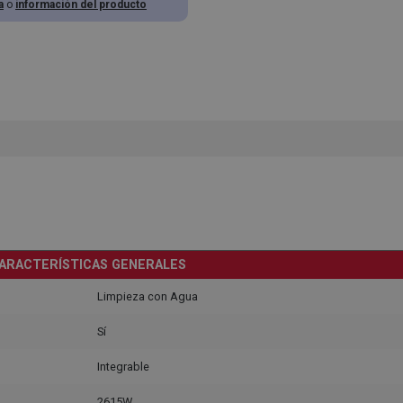
a
o
información del producto
ARACTERÍSTICAS GENERALES
Limpieza con Agua
Sí
Integrable
2615W