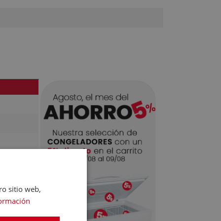
ro sitio web,
ormación