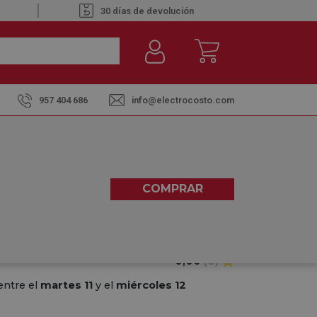
30 días de devolución
957 404 686
info@electrocosto.com
OX - OLLA A PRESIÓN 6L
COMPRAR
0,00
(0)
entre el
martes 11
y el
miércoles 12