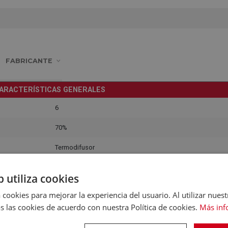
FABRICANTE
ARACTERÍSTICAS GENERALES
6
70%
Termodifusor
ARACTERÍSTICAS GENERALES
b utiliza cookies
Acero inoxidable
 cookies para mejorar la experiencia del usuario. Al utilizar nuest
CONSTRUCCIÓN
s las cookies de acuerdo con nuestra Política de cookies.
Más inf
Acero inoxidable