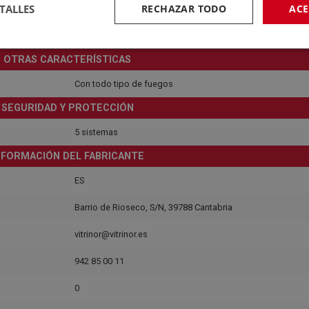
TALLES
RECHAZAR TODO
ACE
GARANTÍA
3 Años
OTRAS CARACTERÍSTICAS
Con todo tipo de fuegos
SEGURIDAD Y PROTECCIÓN
5 sistemas
NFORMACIÓN DEL FABRICANTE
ES
Barrio de Rioseco, S/N, 39788 Cantabria
vitrinor@vitrinor.es
942 85 00 11
0