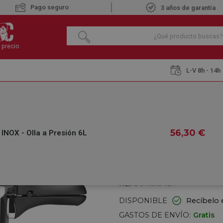
Pago seguro
3 años de garantía
 precio
L-V 8h - 14h
r
MAGEFESA DB6 INOX - Olla a Presión 6L
MAGEFESA DB6 IN
56
,30
€
NOX - Olla a Presión 6L
€
56
,30
IVA INCLUIDO
REF.:
911313421
DISPONIBLE
Recíbelo 
GASTOS DE ENVÍO:
Gratis