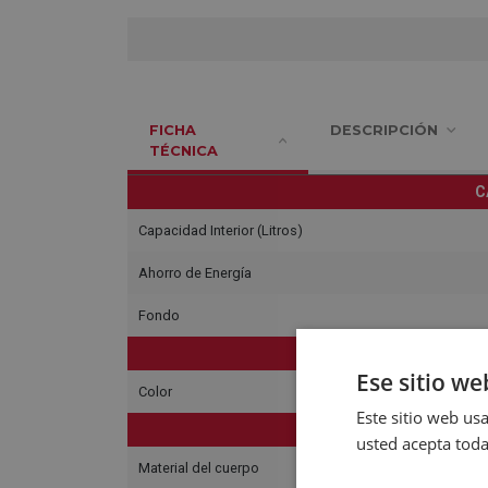
FICHA
DESCRIPCIÓN
TÉCNICA
C
Capacidad Interior (Litros)
Ahorro de Energía
Fondo
C
Ese sitio we
Color
Este sitio web usa
usted acepta toda
Material del cuerpo