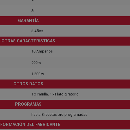
Sí
GARANTÍA
3 Años
OTRAS CARACTERÍSTICAS
10 Amperios
900 w
1.200 w
OTROS DATOS
1 x Parrilla, 1 x Plato giratorio
PROGRAMAS
hasta 8 recetas pre-programadas
NFORMACIÓN DEL FABRICANTE