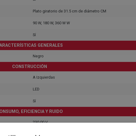
Plato giratorio de 31.5 cm de diámetro CM
90 W, 180 W, 360 W W
Sí
ARACTERÍSTICAS GENERALES
Negro
CONSTRUCCIÓN
A Izquierdas
LED
Sí
ONSUMO, EFICIENCIA Y RUIDO
230,00 V
Schuko con conexión a tierra