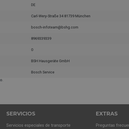
DE
Carl-Wery-Straße 34 81739 München
bosch-infoteam@bshg.com
8969339339
0
BSH Hausgeräte GmbH
Bosch Service
o.
SERVICIOS
EXTRAS
Servicios especiales de transporte
Preguntas frecue