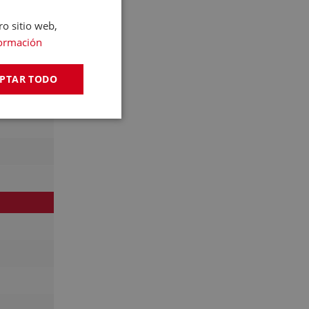
ro sitio web,
ormación
PTAR TODO