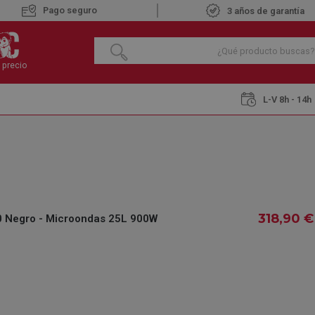
Pago seguro
3 años de garantía
 precio
L-V 8h - 14h
BEL554MB0 Negro - Microondas 25L 900W
BOSCH BEL554MB
900W
€
318
,90
€
318
Negro - Microondas 25L 900W
,90
IVA INCLUIDO
REF.:
200503906
DISPONIBLE BAJO
Pe
PEDIDO
la