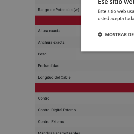
Ese sitio we
Rango de Potencias (w)
Este sitio web usa
usted acepta toda
Altura exacta
MOSTRAR DE
Anchura exacta
Peso
Profundidad
Longitud del Cable
Control
Control Digital Externo
Control Externo
Mandos Escamoteables