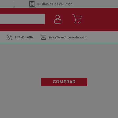
30 días de devolución
957 404 686
info@electrocosto.com
0 NEGRO - MICROONDAS 25L
COMPRAR
0,00
(0)
dido a fábrica. Envío Aprox. hasta 20 días
borables