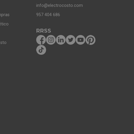
info@electrocosto.com
mpras
957 404 686
ético
RRSS
osto