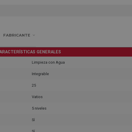
FABRICANTE
ARACTERÍSTICAS GENERALES
Limpieza con Agua
Integrable
25
Vatios
5 niveles
Sí
Sí