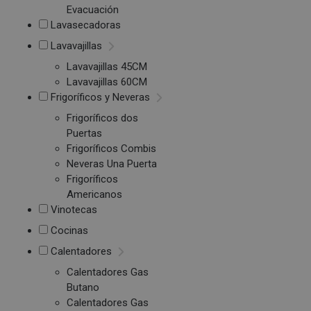
Evacuación
Lavasecadoras
Lavavajillas
Lavavajillas 45CM
Lavavajillas 60CM
Frigoríficos y Neveras
Frigoríficos dos
Puertas
Frigoríficos Combis
Neveras Una Puerta
Frigoríficos
Americanos
Vinotecas
Cocinas
Calentadores
Calentadores Gas
Butano
Calentadores Gas