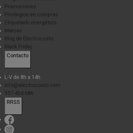
Promociones
Privilegios en compras
Etiquetado energético
Marcas
Blog de Electrocosto
Black Friday
Contacto
L-V de 8h a 14h
info@electrocosto.com
957 404 686
RRSS