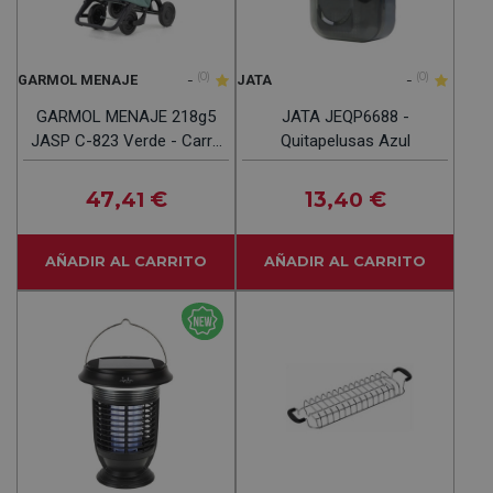
-
(0)
-
(0)
GARMOL MENAJE
JATA
GARMOL MENAJE 218g5
JATA JEQP6688 -
JASP C-823 Verde - Carro
Quitapelusas Azul
De La Compra 55L
47
€
13
€
,41
,40
AÑADIR AL CARRITO
AÑADIR AL CARRITO