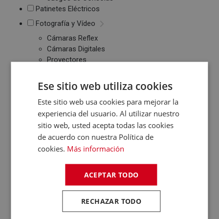
Patinetes Eléctricos
Fotografía y Vídeo
Cámaras Reflex
Cámaras Digitales
Proyectores
Cámaras Deportivas
Sonido
Ese sitio web utiliza cookies
Reproductores MP3
Este sitio web usa cookies para mejorar la
/ MP4 / MP5
experiencia del usuario. Al utilizar nuestro
Auriculares
sitio web, usted acepta todas las cookies
Altavoces
de acuerdo con nuestra Política de
Radios CD / FM
cookies.
Más información
Despertadores
Barras de Sonido
Altavoces
ACEPTAR TODO
Inalambricos
Equipos de Música
RECHAZAR TODO
Relojes y Pulseras