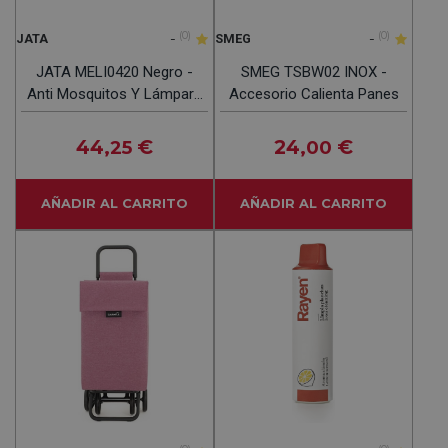
-
(0)
-
(0)
JATA
SMEG
JATA MELI0420 Negro -
SMEG TSBW02 INOX -
Anti Mosquitos Y Lámpara
Accesorio Calienta Panes
Solar 2 En 1
44
€
24
€
,25
,00
AÑADIR AL CARRITO
AÑADIR AL CARRITO