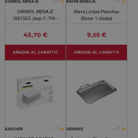
-
(0)
-
(0)
GARMOL MENAJE
RAYEN MENAJE
GARMOL MENAJE
Barra Limpia Planchas
10015G5 Jasp C-799 -
Blister 1 Unidad
Carro De La Compra 48L
45
€
9
€
,70
,05
AÑADIR AL CARRITO
AÑADIR AL CARRITO
-
(0)
-
(0)
KARCHER
SIEMENS