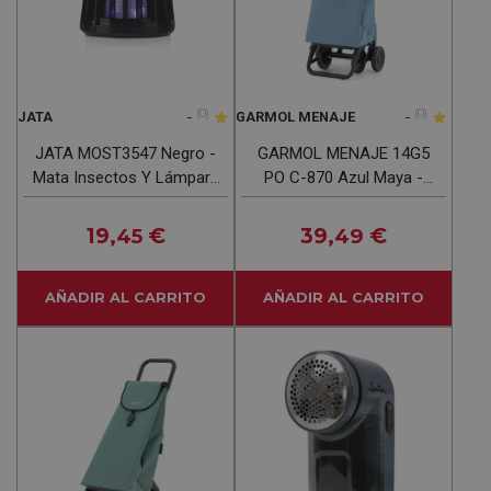
-
(0)
-
(0)
JATA
GARMOL MENAJE
JATA MOST3547 Negro -
GARMOL MENAJE 14G5
Mata Insectos Y Lámpara
PO C-870 Azul Maya -
Portátil
Carro De La Compra 45L
19
€
39
€
,45
,49
AÑADIR AL CARRITO
AÑADIR AL CARRITO