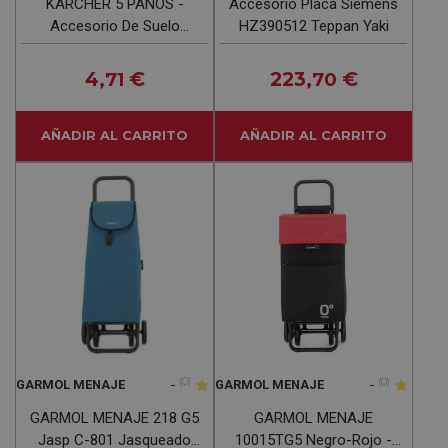
KARCHER 5 PAÑOS -
Accesorio Placa Siemens
Accesorio De Suelo
HZ390512 Teppan Yaki
Blanco
4
€
223
€
,71
,70
AÑADIR AL CARRITO
AÑADIR AL CARRITO
-
(0)
-
(0)
GARMOL MENAJE
GARMOL MENAJE
GARMOL MENAJE 218 G5
GARMOL MENAJE
Jasp C-801 Jasqueado
10015TG5 Negro-Rojo -