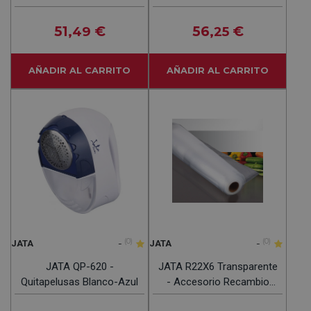
Azul - Carro De La
Carro De La Compra 48L
Compra 55L
51
€
56
€
,49
,25
AÑADIR AL CARRITO
AÑADIR AL CARRITO
-
(0)
-
(0)
JATA
JATA
JATA QP-620 -
JATA R22X6 Transparente
Quitapelusas Blanco-Azul
- Accesorio Recambio
Bolsa De Plástico