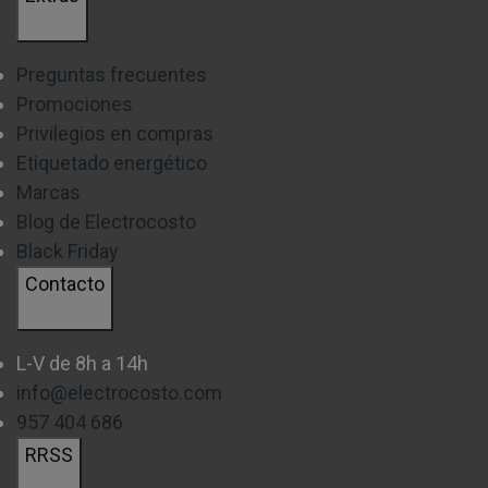
Preguntas frecuentes
Promociones
Privilegios en compras
Etiquetado energético
Marcas
Blog de Electrocosto
Black Friday
Contacto
L-V de 8h a 14h
info@electrocosto.com
957 404 686
RRSS