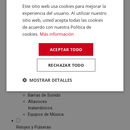
Patinetes Eléctricos
Este sitio web usa cookies para mejorar la
experiencia del usuario. Al utilizar nuestro
Fotografía y Vídeo
sitio web, usted acepta todas las cookies
Cámaras Reflex
de acuerdo con nuestra Política de
Cámaras Digitales
cookies.
Más información
Proyectores
Cámaras Deportivas
Sonido
ACEPTAR TODO
Reproductores MP3
/ MP4 / MP5
RECHAZAR TODO
Auriculares
Altavoces
MOSTRAR DETALLES
Radios CD / FM
Despertadores
Barras de Sonido
Altavoces
Inalambricos
Equipos de Música
Relojes y Pulseras