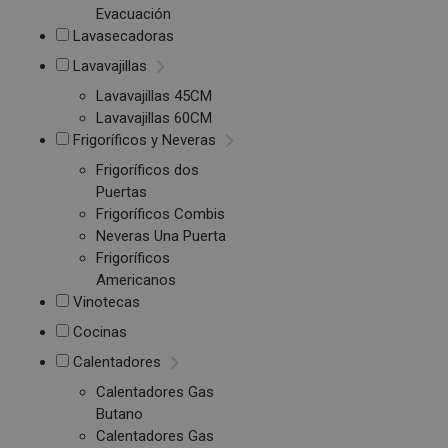
Evacuación
Lavasecadoras
Lavavajillas
Lavavajillas 45CM
Lavavajillas 60CM
Frigoríficos y Neveras
Frigoríficos dos
Puertas
Frigoríficos Combis
Neveras Una Puerta
Frigoríficos
Americanos
Vinotecas
Cocinas
Calentadores
Calentadores Gas
Butano
Calentadores Gas