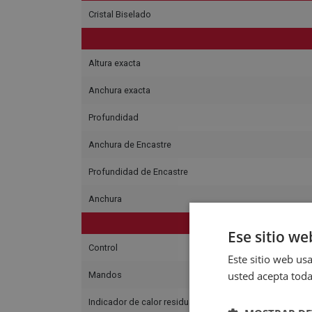
Cristal Biselado
Altura exacta
Anchura exacta
Profundidad
Anchura de Encastre
Profundidad de Encastre
Anchura
Ese sitio we
Control
Este sitio web usa
usted acepta toda
Mandos
Indicador de calor residual