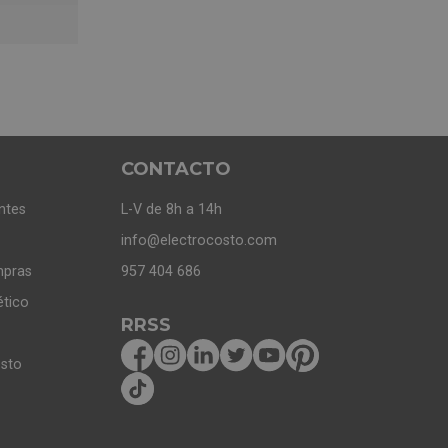
CONTACTO
ntes
L-V de 8h a 14h
info@electrocosto.com
mpras
957 404 686
ético
RRSS
osto