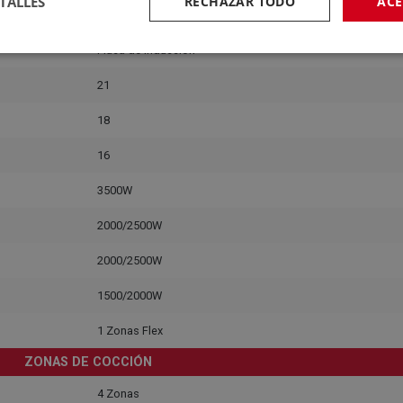
TALLES
RECHAZAR TODO
ACE
FUEGOS
Placa de Inducción
21
18
16
3500W
2000/2500W
2000/2500W
1500/2000W
1 Zonas Flex
ZONAS DE COCCIÓN
4 Zonas