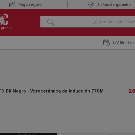
Pago seguro
3 años de garantía
 precio
L-V 8h - 14h
 Inducción
KROMSLINE KVMX-580-F3-BK Negro - Vitrocerámica de In
KROMSLINE KVMX-
VITROCERÁMICA 
2
-BK Negro - Vitrocerámica de Inducción 77CM
€
265
,30
IVA INCLUIDO
REF.:
659414042
DISPONIBLE
Recíbelo 