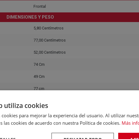
Frontal
DIMENSIONES Y PESO
5,80 Centímetros
77,00 Centímetros
52,00 Centímetros
74 Cm
49 Cm
77 cm
DISPLAY Y CONTROLES
b utiliza cookies
Control táctil deslizante
 cookies para mejorar la experiencia del usuario. Al utilizar nuest
s las cookies de acuerdo con nuestra Política de cookies.
Más inf
Integrados
Sí