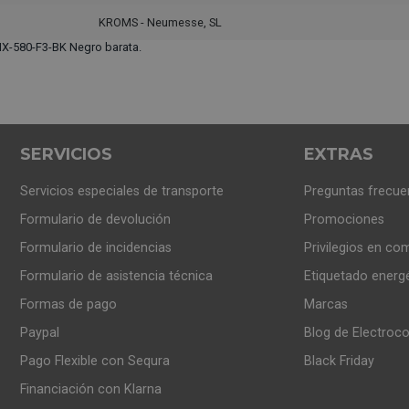
KROMS - Neumesse, SL
X-580-F3-BK Negro barata.
SERVICIOS
EXTRAS
Servicios especiales de transporte
Preguntas frecue
Formulario de devolución
Promociones
Formulario de incidencias
Privilegios en co
Formulario de asistencia técnica
Etiquetado energ
Formas de pago
Marcas
Paypal
Blog de Electroc
Pago Flexible con Sequra
Black Friday
Financiación con Klarna