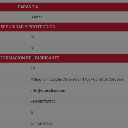
GARANTÍA
3 Años
SEGURIDAD Y PROTECCIÓN
Sí
Sí
NFORMACIÓN DEL FABRICANTE
ES
Polígono Industrial Chinales 37 14007 Córdoba Córdoba
info@kromsline.com
+34 957767322
0
NEUMESES SL