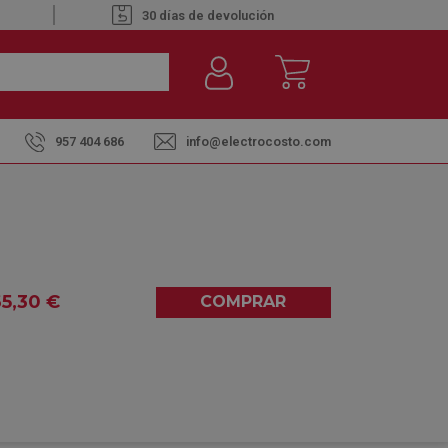
30 días de devolución
957 404 686
info@electrocosto.com
ducción 77CM
580-F3-BK NEGRO -
DE INDUCCIÓN 77CM
65
,30
€
COMPRAR
0,00
(0)
entre el
miércoles 12
y el
viernes 14