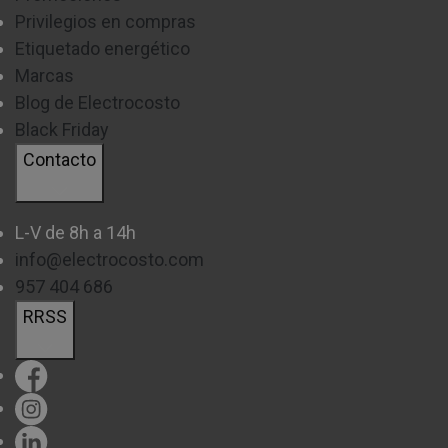
Privilegios en compras
Etiquetado energético
Marcas
Blog de Electrocosto
Black Friday
Contacto
L-V de 8h a 14h
info@electrocosto.com
957 404 686
RRSS