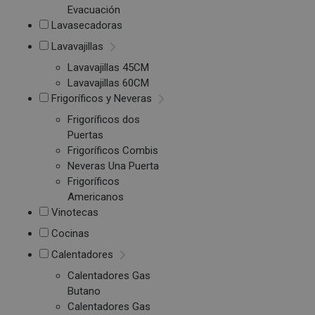
Evacuación
Lavasecadoras
Lavavajillas
Lavavajillas 45CM
Lavavajillas 60CM
Frigoríficos y Neveras
Frigoríficos dos
Puertas
Frigoríficos Combis
Neveras Una Puerta
Frigoríficos
Americanos
Vinotecas
Cocinas
Calentadores
Calentadores Gas
Butano
Calentadores Gas