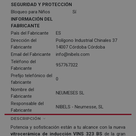
SEGURIDAD Y PROTECCIÓN
Bloqueo para Niños
Sí
INFORMACIÓN DEL
FABRICANTE
País del Fabricante
ES
Dirección del
Polígono Industrial Chinales 37
Fabricante
14007 Córdoba Córdoba
Email del Fabricante
info@nibels.com
Teléfono del
957767322
Fabricante
Prefijo telefónico del
0
fabricante
Nombre del
NEUMESES SL
Fabricante
Responsable del
NIBELS - Neumesse, SL
Fabricante
DESCRIPCIÓN
Potencia y sofisticación están a tu alcance con la nueva
vitrocerámica de inducción VINS 323 BS
de la gran