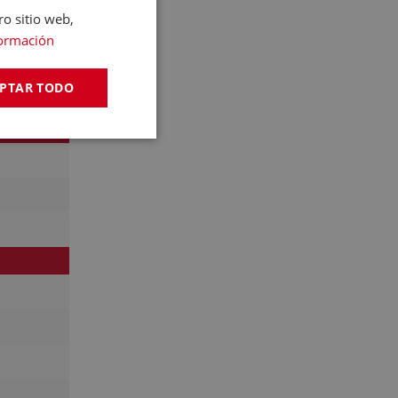
ro sitio web,
ormación
PTAR TODO