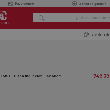
Pago seguro
3 años de garantía
 precio
L-V 8h - 14h
 Inducción
Teka HOME IZF 68780 MST - Placa Inducción Flex 60cm
TEKA HOME IZF 6
FLEX 60CM
€
748
,38
 MST - Placa Inducción Flex 60cm
748
,38
IVA INCLUIDO
REF.:
477801470
DISPONIBLE BAJO
Pe
PEDIDO
la