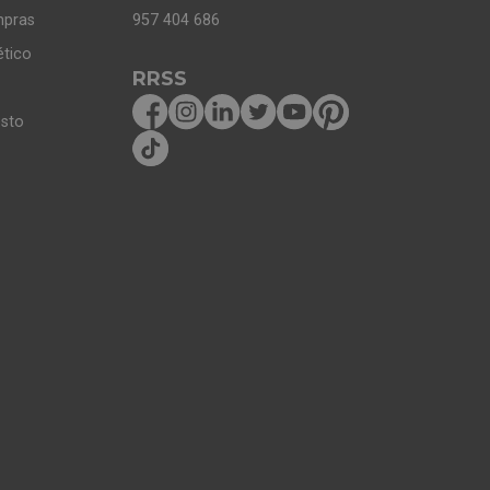
mpras
957 404 686
ético
RRSS
osto