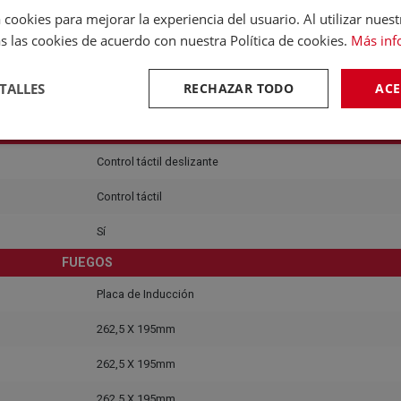
 cookies para mejorar la experiencia del usuario. Al utilizar nuest
53 cm
s las cookies de acuerdo con nuestra Política de cookies.
Más inf
49 cm
TALLES
RECHAZAR TODO
ACE
60 cm
DISPLAY Y CONTROLES
Control táctil deslizante
Control táctil
Sí
FUEGOS
Placa de Inducción
262,5 X 195mm
262,5 X 195mm
262,5 X 195mm