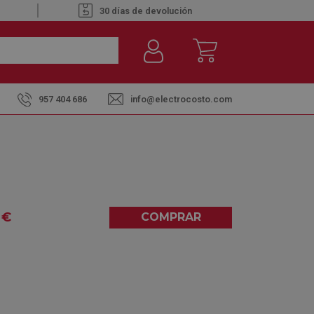
30 días de devolución
957 404 686
info@electrocosto.com
8780 MST - PLACA INDUCCIÓN
€
COMPRAR
0,00
(0)
dido a fábrica. Envío Aprox. hasta 20 días
borables