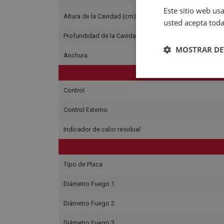
Este sitio web usa
Altura de la Cavidad (cm)
usted acepta toda
Profundidad de la Cavidad (cm)
MOSTRAR DE
Anchura
Control
Control Externo
Indicador de calor residual
Tipo de Placa
Diámetro Fuego 1
Diámetro Fuego 2
Diámetro Fuego 3