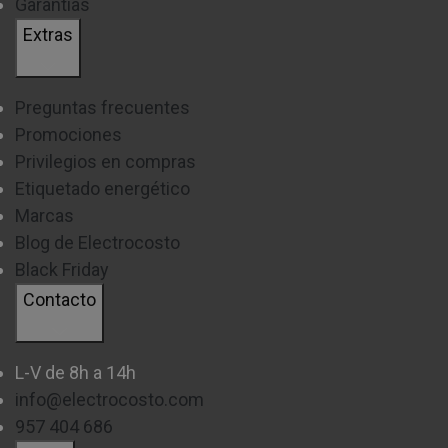
Garantías
Extras
Preguntas frecuentes
Promociones
Privilegios en compras
Etiquetado energético
Marcas
Blog de Electrocosto
Black Friday
Contacto
L-V de 8h a 14h
info@electrocosto.com
957 404 686