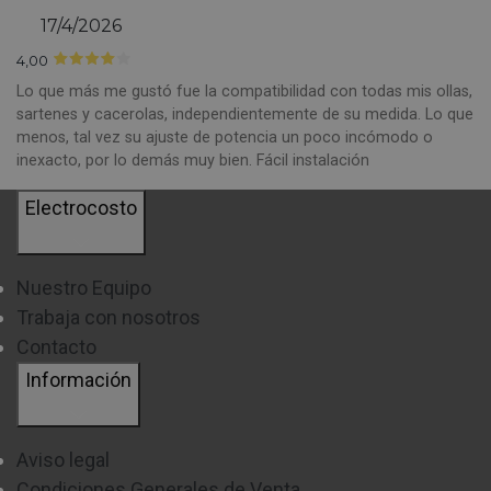
17/4/2026
4,00
Lo que más me gustó fue la compatibilidad con todas mis ollas,
sartenes y cacerolas, independientemente de su medida. Lo que
menos, tal vez su ajuste de potencia un poco incómodo o
inexacto, por lo demás muy bien. Fácil instalación
Electrocosto
Nuestro Equipo
Trabaja con nosotros
Contacto
Información
Aviso legal
Condiciones Generales de Venta