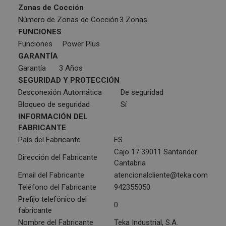
Zonas de Cocción
Número de Zonas de Cocción
3 Zonas
FUNCIONES
Funciones
Power Plus
GARANTÍA
Garantía
3 Años
SEGURIDAD Y PROTECCIÓN
Desconexión Automática
De seguridad
Bloqueo de seguridad
Sí
INFORMACIÓN DEL
FABRICANTE
País del Fabricante
ES
Cajo 17 39011 Santander
Dirección del Fabricante
Cantabria
Email del Fabricante
atencionalcliente@teka.com
Teléfono del Fabricante
942355050
Prefijo telefónico del
0
fabricante
Nombre del Fabricante
Teka Industrial, S.A.