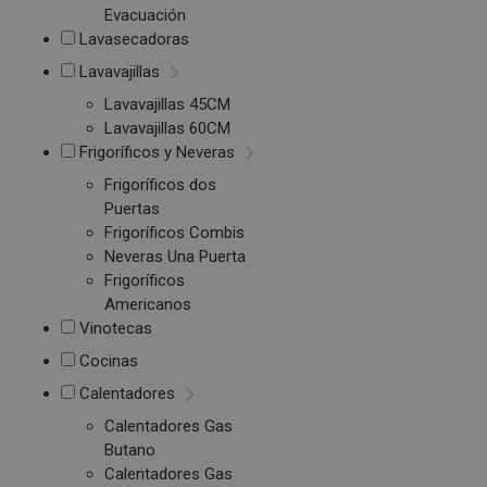
Evacuación
Lavasecadoras
Lavavajillas
Lavavajillas 45CM
Lavavajillas 60CM
Frigoríficos y Neveras
Frigoríficos dos
Puertas
Frigoríficos Combis
Neveras Una Puerta
Frigoríficos
Americanos
Vinotecas
Cocinas
Calentadores
Calentadores Gas
Butano
Calentadores Gas