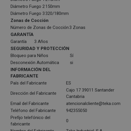
Diámetro Fuego 2
150mm
Diámetro Fuego 3
320/180mm
Zonas de Cocción
Número de Zonas de Cocción
3 Zonas
GARANTÍA
Garantía
3 Años
SEGURIDAD Y PROTECCIÓN
Bloqueo para Niños
Sí
Desconexión Automática
si
INFORMACIÓN DEL
FABRICANTE
País del Fabricante
ES
Cajo 17 39011 Santander
Dirección del Fabricante
Cantabria
Email del Fabricante
atencionalcliente@teka.com
Teléfono del Fabricante
942355050
Prefijo telefónico del
0
fabricante
Nombre del Fabricante
Teka Industrial, S.A.