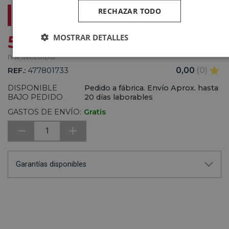
TEKA IZC 83620 MST CRISTAL NEGRO -
RECHAZAR TODO
VITROCERÁMICA DE INDUCCIÓN 80CM
€
MOSTRAR DETALLES
545
,26
IVA INCLUIDO
REF.:
477801733
0,00
(0)
DISPONIBLE
Pedido a fábrica. Envío Aprox. hasta
BAJO PEDIDO
20 días laborables
GASTOS DE ENVÍO:
Gratis
1
Garantías disponibles