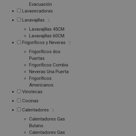
Evacuación
Lavasecadoras
Lavavajillas
Lavavajillas 45CM
Lavavajillas 60CM
Frigoríficos y Neveras
Frigoríficos dos
Puertas
Frigoríficos Combis
Neveras Una Puerta
Frigoríficos
Americanos
Vinotecas
Cocinas
Calentadores
Calentadores Gas
Butano
Calentadores Gas