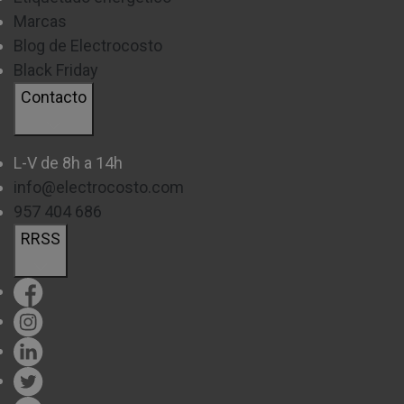
Marcas
Blog de Electrocosto
Black Friday
Contacto
L-V de 8h a 14h
info@electrocosto.com
957 404 686
RRSS