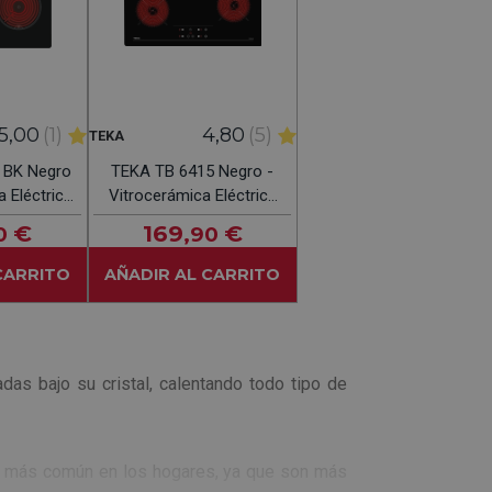
5,00
(1)
4,80
(5)
TEKA
 BK Negro
TEKA TB 6415 Negro -
a Eléctrica
Vitrocerámica Eléctrica
M
60CM
€
169
€
0
,90
CARRITO
AÑADIR AL CARRITO
das bajo su cristal, calentando todo tipo de
elo más común en los hogares, ya que son más