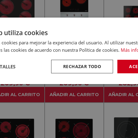
b utiliza cookies
 cookies para mejorar la experiencia del usuario. Al utilizar nuest
s las cookies de acuerdo con nuestra Política de cookies.
Más inf
-
(0)
5,00
(1)
KROMSLINE
TEKA
TA T 6204 Negro -
KROMSLINE KV-3F-RA-
TEKA TBC 64
TALLES
RECHAZAR TODO
ACE
ocerámica Eléctrica
25+KHI-405-G - Conjunto
Cristal N
60cm
Vitrocerámica Eléctrica +
Vitrocerámica
209
€
209
€
282
,90
,90
,9
Horno INOX
60c
DIR AL CARRITO
AÑADIR AL CARRITO
AÑADIR AL 