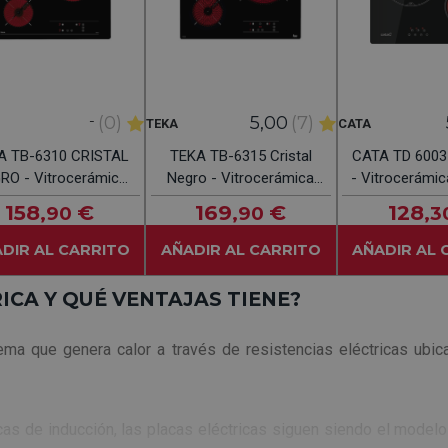
-
(0)
5,00
(7)
TEKA
CATA
A TB-6310 CRISTAL
TEKA TB-6315 Cristal
CATA TD 6003
rocerámica
Negro - Vitrocerámica
- Vitrocerámic
Eléctrica 60CM
Eléctrica 60cm
60C
158
€
169
€
128
,90
,90
,3
DIR AL CARRITO
AÑADIR AL CARRITO
AÑADIR AL 
ICA Y QUÉ VENTAJAS TIENE?
ma que genera calor a través de resistencias eléctricas ubica
micas de inducción, las placas eléctricas siguen siendo el mod