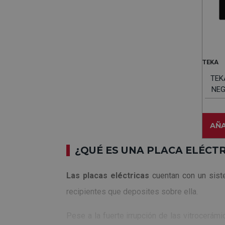
TEKA
TEK
NEGRO - Vit
AÑA
¿QUÉ ES UNA PLACA ELÉCTR
Las placas eléctricas
cuentan con un siste
recipientes que deposites sobre ella.
Pese a la fuerte irrupción de las vitrocerá