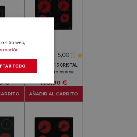
ro sitio web,
ormación
-
(0)
5,00
(1)
TEKA
000 XFL
TEKA TZ 6415 CRISTAL
PTAR TODO
egro -
NEGRO - Vitrocerámica
 Eléctrica
Eléctrica 60CM
€
173
€
0
,90
m
CARRITO
AÑADIR AL CARRITO