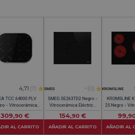
-
4,71
(7)
(0)
SMEG
KROMSLINE
KA TCC 64000 PLV
SMEG SE263TD2 Negro -
KROMSLINE K
ro - Vitrocerámica
Vitrocerámica Eléctrica
25 Negro - Vit
éctrica Polivalente
60CM
Eléctrica
309
€
154
€
99
,90
,90
,9
60CM
DIR AL CARRITO
AÑADIR AL CARRITO
AÑADIR AL 