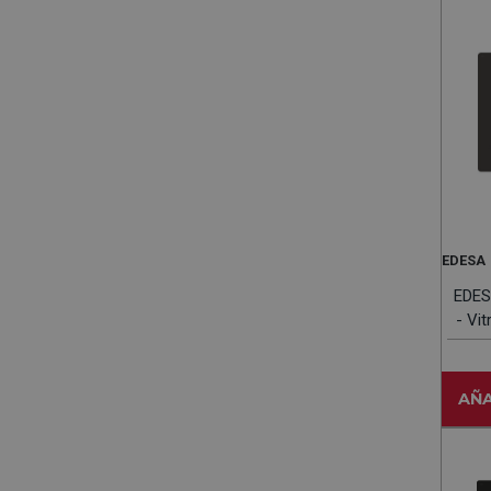
EDESA
EDES
- Vi
AÑA