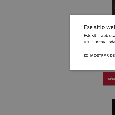
Ese sitio we
Este sitio web usa
usted acepta toda
CATA
CA
MOSTRAR DE
Vitr
AÑA