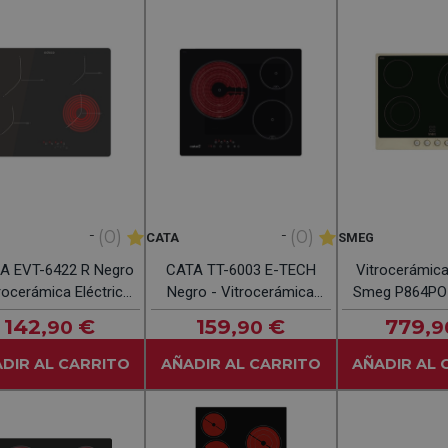
-
-
(0)
(0)
CATA
SMEG
A EVT-6422 R Negro
CATA TT-6003 E-TECH
Vitrocerámica
trocerámica Eléctrica
Negro - Vitrocerámica
Smeg P864PO
60CM
Eléctrica 60CM
142
€
159
€
779
,90
,90
,9
DIR AL CARRITO
AÑADIR AL CARRITO
AÑADIR AL 