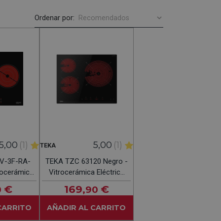
Ordenar por:
5,00
(1)
5,00
(1)
TEKA
V-3F-RA-
TEKA TZC 63120 Negro -
rocerámica
Vitrocerámica Eléctrica
 60CM
60CM
€
169
€
0
,90
CARRITO
AÑADIR AL CARRITO