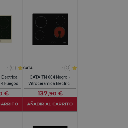
-
-
(0)
(0)
CATA
 Eléctrica
CATA TN 604 Negro -
 4 Fuegos
Vitrocerámica Eléctrica
60CM
€
137
€
0
,90
CARRITO
AÑADIR AL CARRITO