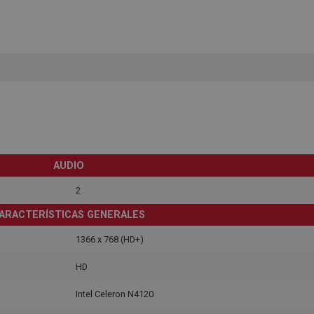
AUDIO
2
ARACTERÍSTICAS GENERALES
1366 x 768 (HD+)
HD
Intel Celeron N4120