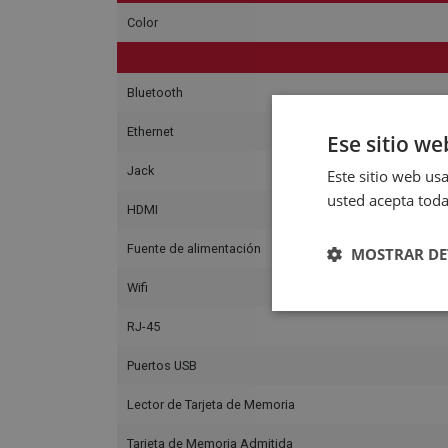
Color
Bluetooth
Ethernet
Ese sitio we
Jack
Este sitio web usa
usted acepta toda
HDMI
Fuente de alimentación
MOSTRAR DE
Wifi
RJ-45
Puertos USB
Lector de Tarjeta de Memoria
Tarjeta de Memoria Admitida