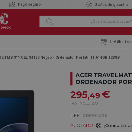
Pago seguro
3 años de garantía
 precio
L-V 8h - 14h
 TMB 311 CEL N4120 Negro - Ordenador Portátil 11.6" 4GB 128GB
ACER TRAVELMATE
ORDENADOR PORTÁ
€
295
,49
IVA INCLUIDO
REF.:
018094326
AGOTADO
¡Consúltanos