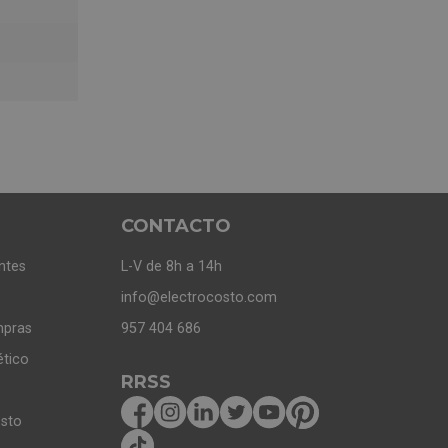
CONTACTO
ntes
L-V de 8h a 14h
info@electrocosto.com
mpras
957 404 686
ético
RRSS
osto