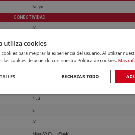
Negro
CONECTIVIDAD
Sí
Sí
b utiliza cookies
Sí
 cookies para mejorar la experiencia del usuario. Al utilizar nuest
s las cookies de acuerdo con nuestra Política de cookies.
Más inf
1
45W
TALLES
RECHAZAR TODO
ACE
Sí
1 ud
2
Sí
MicroSD (TransFlash)