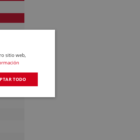
ro sitio web,
ormación
PTAR TODO