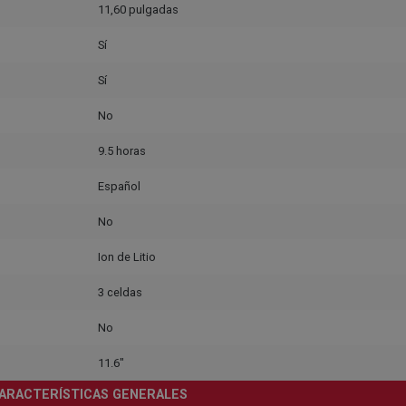
11,60 pulgadas
Sí
Sí
No
9.5 horas
Español
No
Ion de Litio
3 celdas
No
11.6"
ARACTERÍSTICAS GENERALES