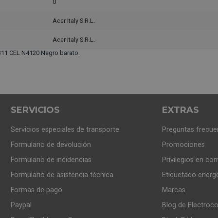
0
Acer Italy S.R.L.
Acer Italy S.R.L.
11 CEL N4120 Negro barato.
SERVICIOS
EXTRAS
Servicios especiales de transporte
Preguntas frecue
Formulario de devolución
Promociones
Formulario de incidencias
Privilegios en co
Formulario de asistencia técnica
Etiquetado energ
Formas de pago
Marcas
Paypal
Blog de Electroc