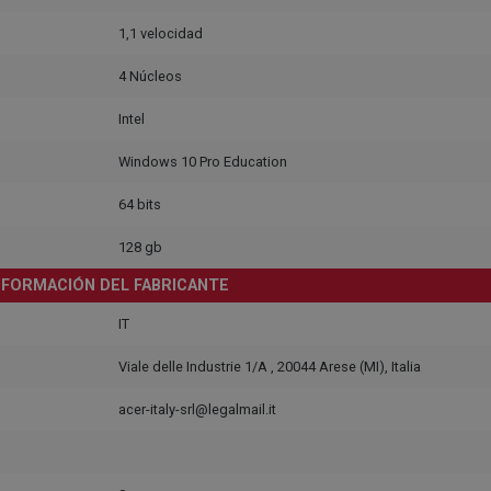
1,1 velocidad
4 Núcleos
Intel
Windows 10 Pro Education
64 bits
128 gb
NFORMACIÓN DEL FABRICANTE
IT
Viale delle Industrie 1/A , 20044 Arese (MI), Italia
acer-italy-srl@legalmail.it