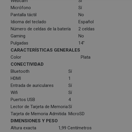
Webcam
Sí
Micrófono
Sí
Pantalla táctil
No
Idioma del teclado
Español
Número de celdas de la batería
2 celdas
Gaming
No
Pulgadas
14"
CARACTERÍSTICAS GENERALES
Color
Plata
CONECTIVIDAD
Bluetooth
Sí
HDMI
1
Entrada de auriculares
Sí
Wifi
Sí
Puertos USB
4
Lector de Tarjeta de Memoria
Sí
Tarjeta de Memoria Admitida
MicroSD
DIMENSIONES Y PESO
Altura exacta
1,99 Centímetros