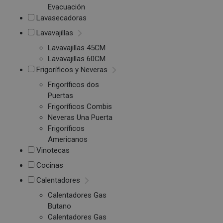
Evacuación
Lavasecadoras
Lavavajillas
Lavavajillas 45CM
Lavavajillas 60CM
Frigoríficos y Neveras
Frigoríficos dos
Puertas
Frigoríficos Combis
Neveras Una Puerta
Frigoríficos
Americanos
Vinotecas
Cocinas
Calentadores
Calentadores Gas
Butano
Calentadores Gas