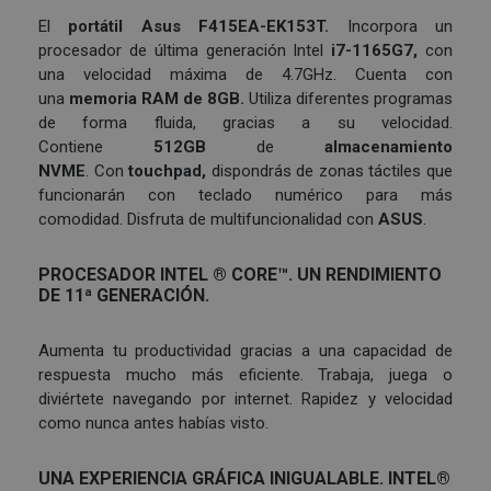
El
portátil
Asus F415EA-EK153T.
Incorpora un
procesador de última generación Intel
i7-1165G7,
con
una velocidad máxima de 4.7GHz. Cuenta con
una
memoria RAM de
8GB.
Utiliza diferentes programas
de forma fluida, gracias a su velocidad.
Contiene
512GB
de
almacenamiento
NVME
. Con
touchpad,
dispondrás de zonas táctiles que
funcionarán con teclado numérico para más
comodidad. Disfruta de multifuncionalidad con
ASUS
.
PROCESADOR INTEL ® CORE™. UN RENDIMIENTO
DE 11ª GENERACIÓN.
Aumenta tu productividad gracias a una capacidad de
respuesta mucho más eficiente. Trabaja, juega o
diviértete navegando por internet. Rapidez y velocidad
como nunca antes habías visto.
UNA EXPERIENCIA GRÁFICA INIGUALABLE. INTEL®