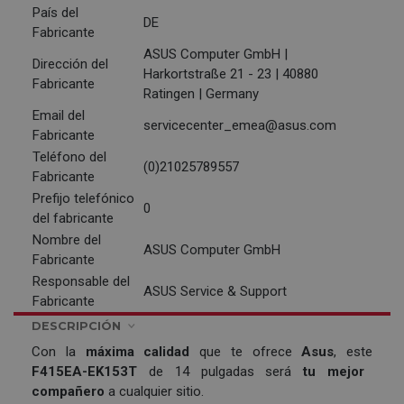
País del
DE
Fabricante
ASUS Computer GmbH |
Dirección del
Harkortstraße 21 - 23 | 40880
Fabricante
Ratingen | Germany
Email del
servicecenter_emea@asus.com
Fabricante
Teléfono del
(0)21025789557
Fabricante
Prefijo telefónico
0
del fabricante
Nombre del
ASUS Computer GmbH
Fabricante
Responsable del
ASUS Service & Support
Fabricante
DESCRIPCIÓN
Con la
máxima calidad
que te ofrece
Asus
, este
F415EA-EK153T
de 14 pulgadas será
tu mejor
compañero
a cualquier sitio.