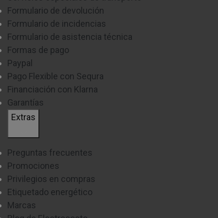
Formulario de devolución
Formulario de incidencias
Formulario de asistencia técnica
Formas de pago
Paypal
Pago Flexible con Sequra
Financiación con Klarna
Garantías
Extras
Preguntas frecuentes
Promociones
Privilegios en compras
Etiquetado energético
Marcas