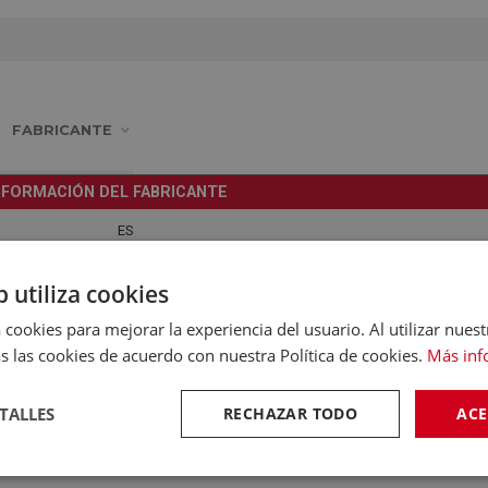
FABRICANTE
NFORMACIÓN DEL FABRICANTE
ES
Av Sur Aeropuerto Barajas 28, Edid. 1 - Pta 3 MADRID, MADR
b utiliza cookies
28042
 cookies para mejorar la experiencia del usuario. Al utilizar nuest
sales.es@trust.com
s las cookies de acuerdo con nuestra Política de cookies.
Más inf
902160937
TALLES
RECHAZAR TODO
ACE
0
Trust Spain S.A