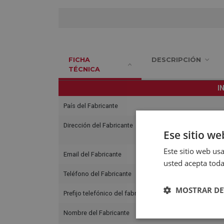
FICHA
DESCRIPCIÓN
TÉCNICA
I
País del Fabricante
Dirección del Fabricante
Ese sitio we
Este sitio web usa
Email del Fabricante
usted acepta toda
Teléfono del Fabricante
MOSTRAR DE
Prefijo telefónico del fabricante
Nombre del Fabricante