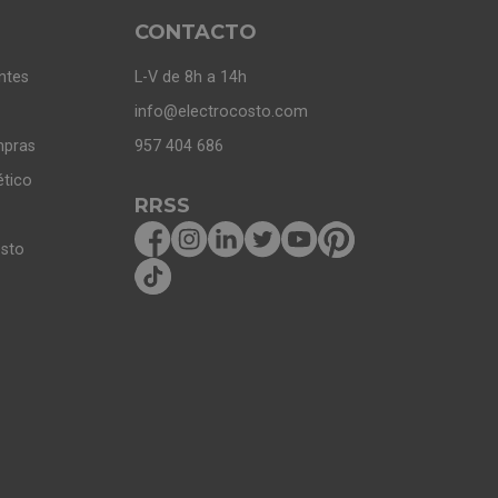
CONTACTO
ntes
L-V de 8h a 14h
info@electrocosto.com
mpras
957 404 686
ético
RRSS
osto