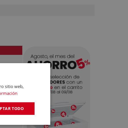
ID, ES,
ro sitio web,
ormación
PTAR TODO