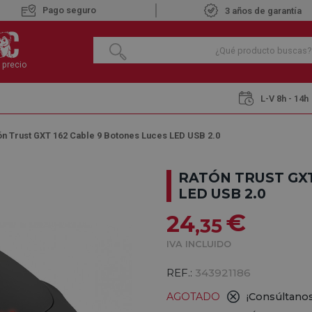
Pago seguro
3 años de garantía
 precio
L-V 8h - 14h
ón Trust GXT 162 Cable 9 Botones Luces LED USB 2.0
RATÓN TRUST GXT
LED USB 2.0
€
24
,35
IVA INCLUIDO
REF.:
343921186
AGOTADO
¡Consúltanos