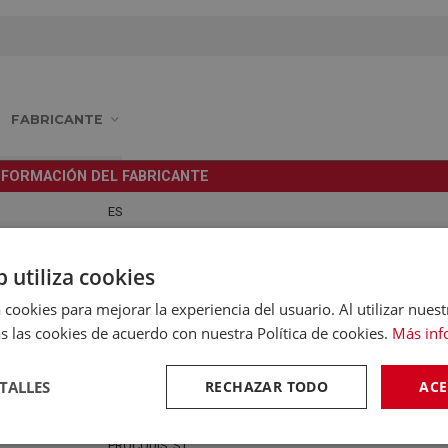
FABRICANTE
NFORMACIÓN DEL FABRICANTE
ES
C/. RUFINO GONZALEZ, 6-1º, 28037, MADRID, MADRID, ES
b utiliza cookies
elco_prodis@elco1.es
 cookies para mejorar la experiencia del usuario. Al utilizar nuest
913044747
s las cookies de acuerdo con nuestra Política de cookies.
Más inf
0
TALLES
RECHAZAR TODO
ACE
PROCODIS, S.L.
PROCODIS, S.L.