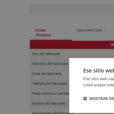
FICHA
DESCRIPCIÓN
TÉCNICA
I
País del Fabricante
Dirección del Fabricante
Ese sitio we
Email del Fabricante
Este sitio web usa
Teléfono del Fabricante
usted acepta toda
Prefijo telefónico del fabricante
MOSTRAR DE
Nombre del Fabricante
Responsable del Fabricante