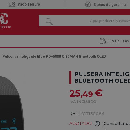
Pago seguro
3 años de garantía
 precio
L-V 8h - 14h
Pulsera inteligente Elco PD-5008 C 80MAH Bluetooth OLED
PULSERA INTELIG
BLUETOOTH OLE
€
25
,49
IVA INCLUIDO
REF.:
017150084
AGOTADO
¡Consúltanos