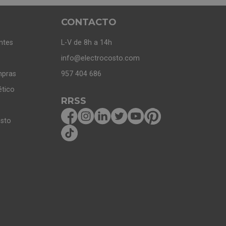
CONTACTO
ntes
L-V de 8h a 14h
info@electrocosto.com
mpras
957 404 686
ético
RRSS
osto