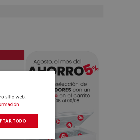
PAÑA
ro sitio web,
ormación
PTAR TODO