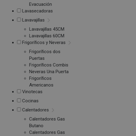
Evacuación
Lavasecadoras
Lavavajillas
Lavavajillas 45CM
Lavavajillas 60CM
Frigoríficos y Neveras
Frigoríficos dos
Puertas
Frigoríficos Combis
Neveras Una Puerta
Frigoríficos
Americanos
Vinotecas
Cocinas
Calentadores
Calentadores Gas
Butano
Calentadores Gas