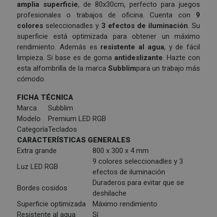
amplia superficie
, de 80x30cm, perfecto para juegos
profesionales o trabajos de oficina. Cuenta con
9
colores
seleccionadles y
3 efectos de iluminación
. Su
superficie está optimizada para obtener un máximo
rendimiento. Además es
resistente al agua
, y de fácil
limpieza. Si base es de goma
antideslizante
. Hazte con
esta alfombrilla de la marca
Subblim
para un trabajo más
cómodo.
FICHA TÉCNICA
Marca
Subblim
Modelo
Premium LED RGB
Categoría
Teclados
CARACTERÍSTICAS GENERALES
Extra grande
800 x 300 x 4 mm
9 colores seleccionadles y 3
Luz LED RGB
efectos de iluminación
Duraderos para evitar que se
Bordes cosidos
deshilache
Superficie optimizada
Máximo rendimiento
Resistente al agua
Sí