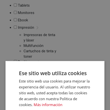
Tablets
Monitores
Ebook
Impresión
Impresoras de tinta
y láser
Multifunción
Cartuchos de tinta y
toner
Periféricos
Ratones
Ese sitio web utiliza cookies
Teclados
WebCams y
Este sitio web usa cookies para mejorar la
Micrófonos
experiencia del usuario. Al utilizar nuestro
Almacenamiento
sitio web, usted acepta todas las cookies
de acuerdo con nuestra Política de
Pendrive y Tarjetas
de Memoria
cookies.
Más información
Discos duros