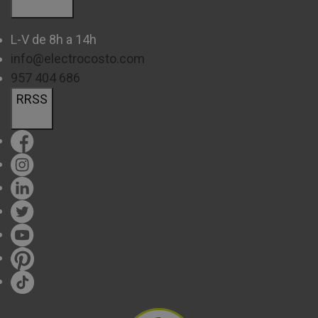
L-V de 8h a 14h
info@electrocosto.com
957 404 686
RRSS