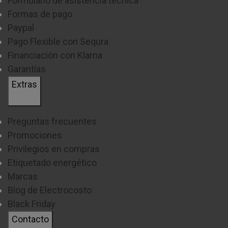
Formulario de asistencia técnica
Formas de pago
Paypal
Pago Flexible con Sequra
Financiación con Klarna
Garantías
Extras
Preguntas frecuentes
Promociones
Privilegios en compras
Etiquetado energético
Marcas
Blog de Electrocosto
Black Friday
Contacto