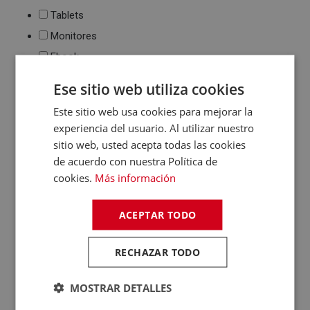
Tablets
Monitores
Ebook
Impresión
Ese sitio web utiliza cookies
Impresoras de tinta
Este sitio web usa cookies para mejorar la
y láser
experiencia del usuario. Al utilizar nuestro
Multifunción
sitio web, usted acepta todas las cookies
Cartuchos de tinta y
toner
de acuerdo con nuestra Política de
Periféricos
cookies.
Más información
Ratones
Teclados
ACEPTAR TODO
WebCams y
Micrófonos
RECHAZAR TODO
Almacenamiento
Pendrive y Tarjetas
MOSTRAR DETALLES
de Memoria
Discos duros