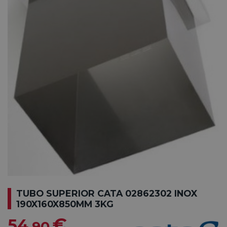
TUBO SUPERIOR CATA 02862302 INOX
190X160X850MM 3KG
€
54
,90