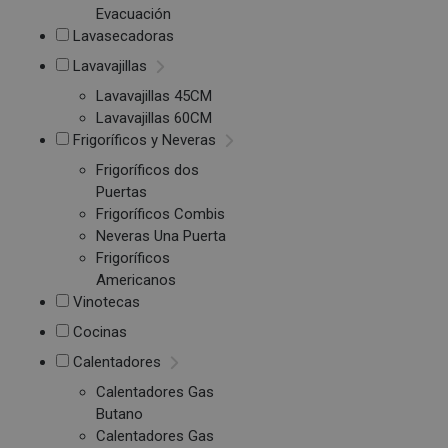
Evacuación
Lavasecadoras
Lavavajillas
Lavavajillas 45CM
Lavavajillas 60CM
Frigoríficos y Neveras
Frigoríficos dos
Puertas
Frigoríficos Combis
Neveras Una Puerta
Frigoríficos
Americanos
Vinotecas
Cocinas
Calentadores
Calentadores Gas
Butano
Calentadores Gas