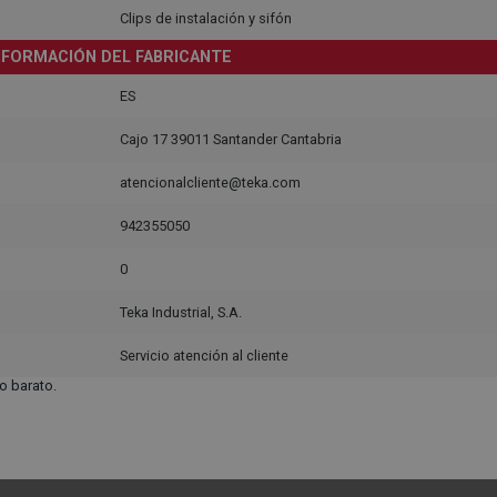
Clips de instalación y sifón
NFORMACIÓN DEL FABRICANTE
ES
Cajo 17 39011 Santander Cantabria
atencionalcliente@teka.com
942355050
0
Teka Industrial, S.A.
Servicio atención al cliente
 barato.