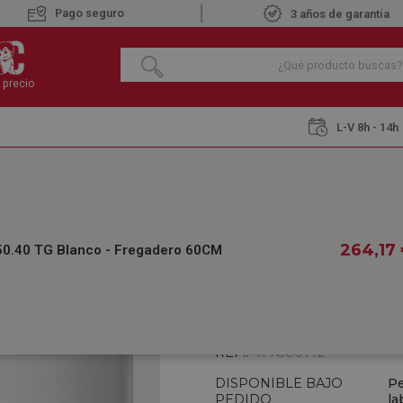
Pago seguro
3 años de garantía
 precio
L-V 8h - 14h
ORSQUARE 50.40 TG Blanco - Fregadero 60CM
TEKA FORSQUARE 
FREGADERO 60C
264
,17
.40 TG Blanco - Fregadero 60CM
€
264
,17
IVA INCLUIDO
REF.:
477800712
DISPONIBLE BAJO
Pe
PEDIDO
la