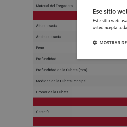
Material del Fregadero
Ese sitio we
Este sitio web usa
Altura exacta
usted acepta toda
Anchura exacta
MOSTRAR DE
Peso
Profundidad
Profundidad de la Cubeta (mm)
Medidas de la Cubeta Principal
Grosor de la Cubeta
Garantía