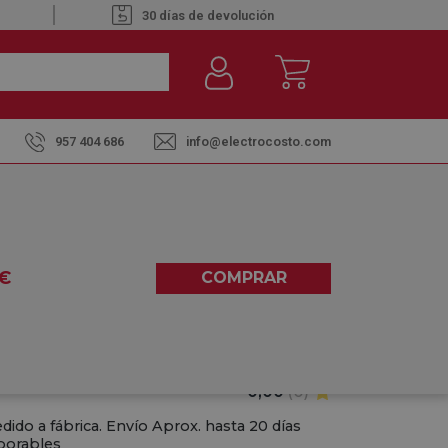
30 días de devolución
957 404 686
info@electrocosto.com
50.40 TG BLANCO -
M
€
COMPRAR
0,00
(0)
dido a fábrica. Envío Aprox. hasta 20 días
borables