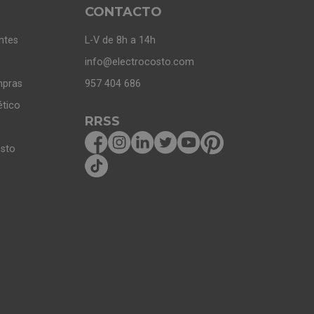
CONTACTO
ntes
L-V de 8h a 14h
info@electrocosto.com
mpras
957 404 686
ético
RRSS
osto