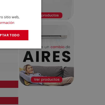
ro sitio web,
ormación
PTAR TODO