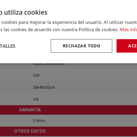
Mármol o Granito
b utiliza cookies
DIMENSIONES Y PESO
 cookies para mejorar la experiencia del usuario. Al utilizar nuest
20,00 Centímetros
s las cookies de acuerdo con nuestra Política de cookies.
Más inf
57,00 Centímetros
TALLES
RECHAZAR TODO
ACE
10,30 KG
50,00 Centímetros
200
50x40x20cm
0.8
GARANTÍA
3 Años
OTROS DATOS