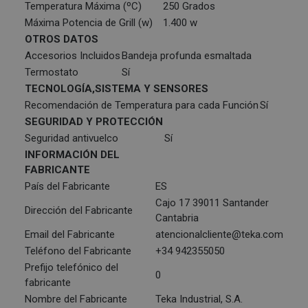
Temperatura Máxima (ºC)
250 Grados
Máxima Potencia de Grill (w)
1.400 w
OTROS DATOS
Accesorios Incluidos
Bandeja profunda esmaltada
Termostato
Sí
TECNOLOGÍA,SISTEMA Y SENSORES
Recomendación de Temperatura para cada Función
Sí
SEGURIDAD Y PROTECCIÓN
Seguridad antivuelco
Sí
INFORMACIÓN DEL
FABRICANTE
País del Fabricante
ES
Cajo 17 39011 Santander
Dirección del Fabricante
Cantabria
Email del Fabricante
atencionalcliente@teka.com
Teléfono del Fabricante
+34 942355050
Prefijo telefónico del
0
fabricante
Nombre del Fabricante
Teka Industrial, S.A.