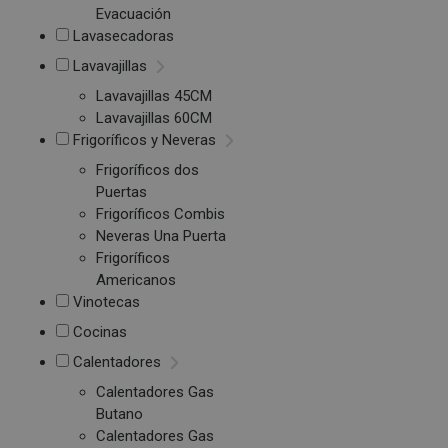
Evacuación
Lavasecadoras
Lavavajillas
Lavavajillas 45CM
Lavavajillas 60CM
Frigoríficos y Neveras
Frigoríficos dos
Puertas
Frigoríficos Combis
Neveras Una Puerta
Frigoríficos
Americanos
Vinotecas
Cocinas
Calentadores
Calentadores Gas
Butano
Calentadores Gas