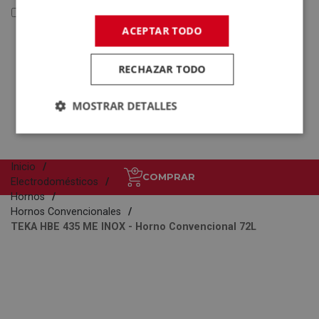
Reacondicionados y Outlet
ACEPTAR TODO
Reacondicionados y
Outlet
RECHAZAR TODO
Electrodomésticos
Tecnología
MOSTRAR DETALLES
Inicio
COMPRAR
Electrodomésticos
Hornos
Hornos Convencionales
TEKA HBE 435 ME INOX - Horno Convencional 72L