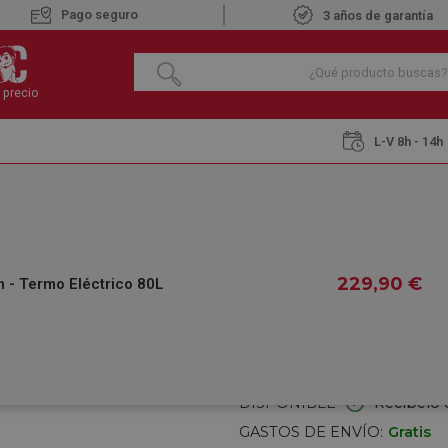
Pago seguro
3 años de garantía
 precio
L-V 8h - 14h
DESA TRE Slim - Termo Eléctrico 80L
EDESA TRE SLIM 
229
,90
€
 - Termo Eléctrico 80L
€
229
,90
IVA INCLUIDO
REF.:
053954308
DISPONIBLE
Recíbelo 
GASTOS DE ENVÍO:
Gratis