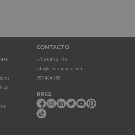
CONTACTO
ntes
L-V de 8h a 14h
info@electrocosto.com
mpras
957 404 686
ético
RRSS
osto