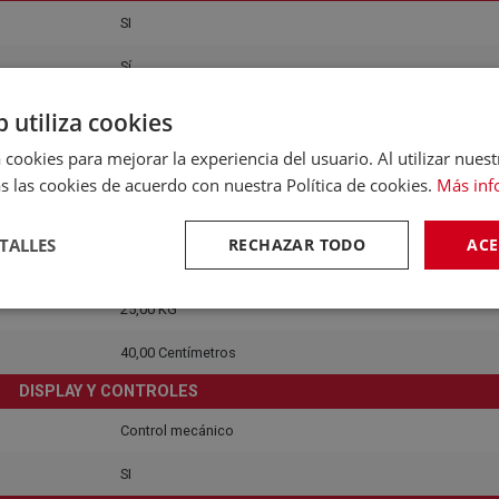
SI
Sí
ONSUMO, EFICIENCIA Y RUIDO
b utiliza cookies
230,00 V
 cookies para mejorar la experiencia del usuario. Al utilizar nuest
s las cookies de acuerdo con nuestra Política de cookies.
Más inf
DIMENSIONES Y PESO
122,30 Centímetros
TALLES
RECHAZAR TODO
ACE
38,00 Centímetros
25,00 KG
40,00 Centímetros
DISPLAY Y CONTROLES
Control mecánico
SI