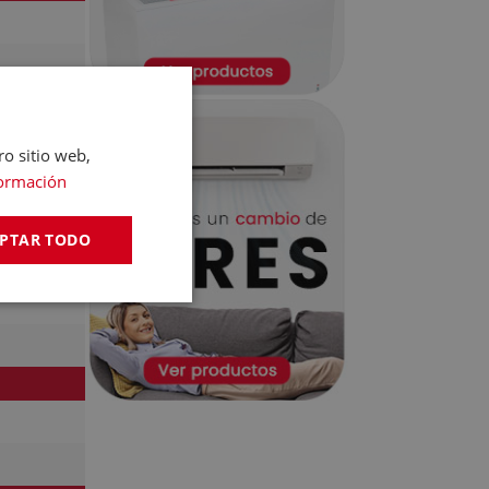
ro sitio web,
ormación
PTAR TODO