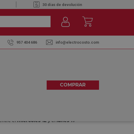
30 días de devolución
957 404 686
info@electrocosto.com
- TERMO ELÉCTRICO 80L
COMPRAR
5,00
(1)
entre el
miércoles 12
y el
lunes 17