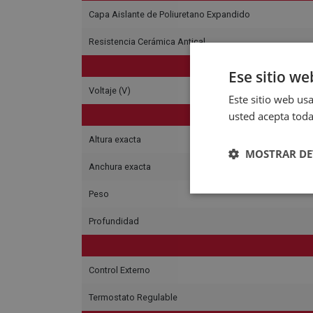
Capa Aislante de Poliuretano Expandido
Resistencia Cerámica Antical
C
Ese sitio we
Voltaje (V)
Este sitio web usa
usted acepta toda
Altura exacta
MOSTRAR DE
Anchura exacta
Peso
Profundidad
Control Externo
Termostato Regulable